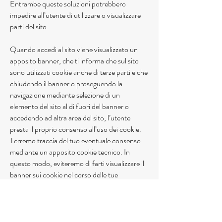
Entrambe queste soluzioni potrebbero
impedire all’utente di utilizzare o visualizzare
parti del sito.
Quando accedi al sito viene visualizzato un
apposito banner, che ti informa che sul sito
sono utilizzati cookie anche di terze parti e che
chiudendo il banner o proseguendo la
navigazione mediante selezione di un
elemento del sito al di fuori del banner o
accedendo ad altra area del sito, l’utente
presta il proprio consenso all’uso dei cookie.
Terremo traccia del tuo eventuale consenso
mediante un apposito cookie tecnico. In
questo modo, eviteremo di farti visualizzare il
banner sui cookie nel corso delle tue
successive visite al sito; qualora tu decida di
cancellare i cookie tecnici ricordati che
perderemo anche la traccia del tuo consenso
e, pertanto, nel corso della tua successiva